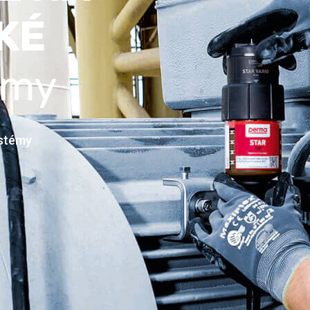
KÉ
émy
ystémy