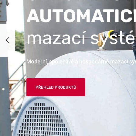
AUTOMATIC
mazací syst
Moderní, spolehlivé a hospodárné mazací s
PŘEHLED PRODUKTŮ