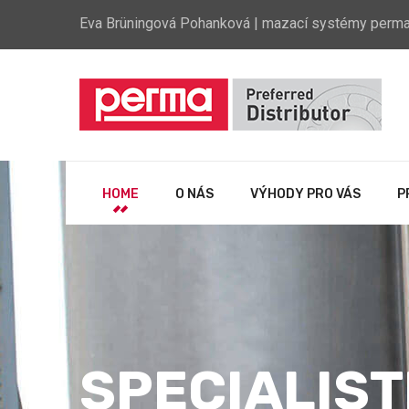
Eva Brüningová Pohanková | mazací systémy perm
HOME
O NÁS
VÝHODY PRO VÁS
P
SPECIALIST