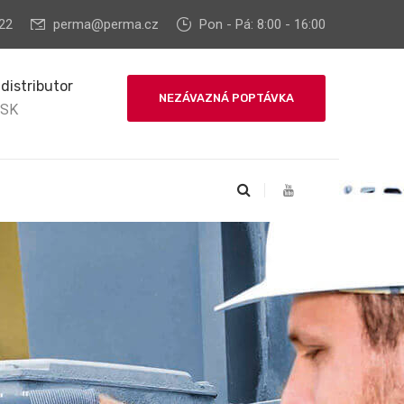
22
perma@perma.cz
Pon - Pá: 8:00 - 16:00
 distributor
NEZÁVAZNÁ POPTÁVKA
 SK