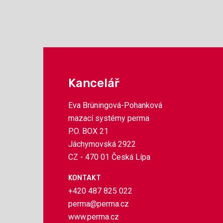
Kancelář
Eva Brüningová-Pohanková
mazací systémy perma
P.O. BOX 21
Jáchymovská 2922
CZ - 470 01 Česká Lípa
KONTAKT
+420 487 825 022
perma@perma.cz
www.perma.cz